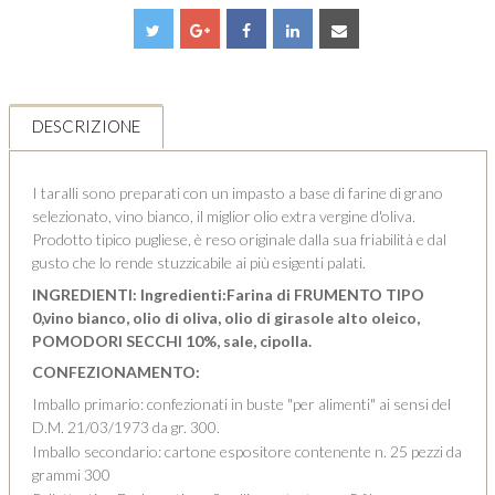
DESCRIZIONE
I taralli sono preparati con un impasto a base di farine di grano
selezionato, vino bianco, il miglior olio extra vergine d'oliva.
Prodotto tipico pugliese, è reso originale dalla sua friabilità e dal
gusto che lo rende stuzzicabile ai più esigenti palati.
INGREDIENTI: Ingredienti:Farina di FRUMENTO TIPO
0,vino bianco, olio di oliva, olio di girasole alto oleico,
POMODORI SECCHI 10%, sale, cipolla.
CONFEZIONAMENTO:
Imballo primario: confezionati in buste "per alimenti" ai sensi del
D.M. 21/03/1973 da gr. 300.
Imballo secondario: cartone espositore contenente n. 25 pezzi da
grammi 300