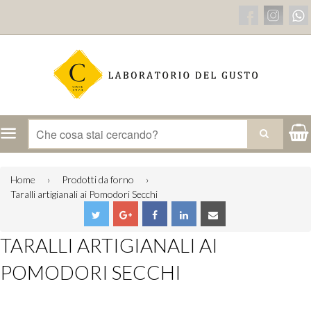
Menu
CERCA
Home
›
Prodotti da forno
›
Taralli artigianali ai Pomodori Secchi
TARALLI ARTIGIANALI AI
POMODORI SECCHI