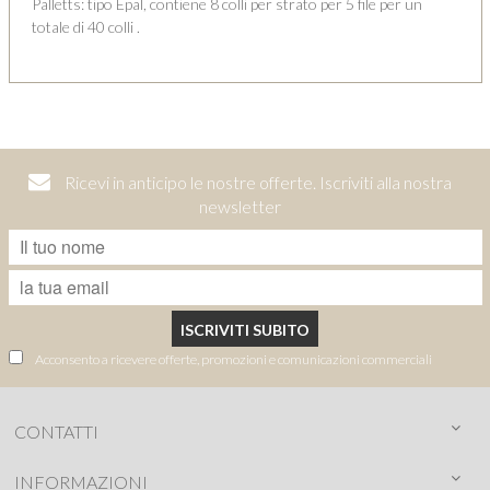
Palletts: tipo Epal, contiene 8 colli per strato per 5 file per un
totale di 40 colli .
Ricevi in anticipo le nostre offerte. Iscriviti alla nostra
newsletter
ISCRIVITI SUBITO
Acconsento a ricevere offerte, promozioni e comunicazioni commerciali
CONTATTI
INFORMAZIONI