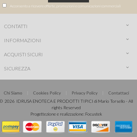
Acconsento a ricevere offerte, promozioni e comunicazioni commerciali
CONTATTI
INFORMAZIONI
ACQUISTI SICURI
SICUREZZA
Chi Siamo
Cookies Policy
Privacy Policy
Contattaci
© 2026 IDRUSA ENOTECA E PRODOTTI TIPICI di Mario Torsello - All
rights Reserved
Progettezione e realizzazione:
Focustek