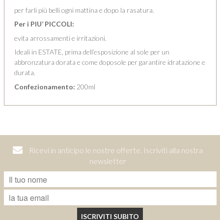
per farli più belli ogni mattina e dopo la rasatura.
Per i PIU’ PICCOLI:
evita arrossamenti e irritazioni.
Ideali in ESTATE, prima dell’esposizione al sole per un
abbronzatura dorata e come doposole per garantire idratazione e
durata.
Confezionamento:
200ml
Ricevi in anticipo le nostre offerte. Iscriviti alla nostra
newsletter
ISCRIVITI SUBITO