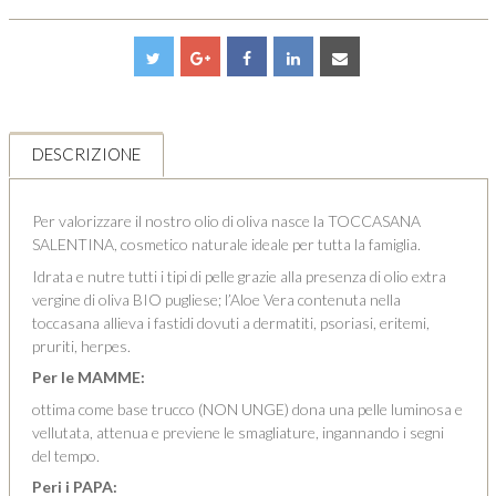
DESCRIZIONE
Per valorizzare il nostro olio di oliva nasce la TOCCASANA
SALENTINA, cosmetico naturale ideale per tutta la famiglia.
Idrata e nutre tutti i tipi di pelle grazie alla presenza di olio extra
vergine di oliva BIO pugliese; l’Aloe Vera contenuta nella
toccasana allieva i fastidi dovuti a dermatiti, psoriasi, eritemi,
pruriti, herpes.
Per le MAMME:
ottima come base trucco (NON UNGE) dona una pelle luminosa e
vellutata, attenua e previene le smagliature, ingannando i segni
del tempo.
Peri i PAPA: