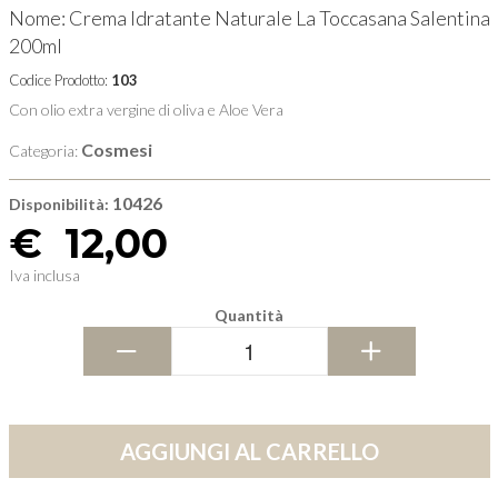
Nome: Crema Idratante Naturale La Toccasana Salentina
200ml
Codice Prodotto:
103
Con olio extra vergine di oliva e Aloe Vera
Cosmesi
Categoria:
10426
Disponibilità:
€
12,00
Iva inclusa
Quantità
−
+
AGGIUNGI AL CARRELLO