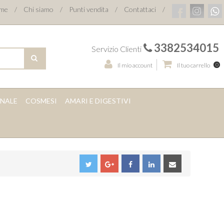
me
/
Chi siamo
/
Punti vendita
/
Contattaci
/
3382534015
Servizio Clienti
CERCA
Il mio account
Il tuo carrello
0
ANALE
COSMESI
AMARI E DIGESTIVI