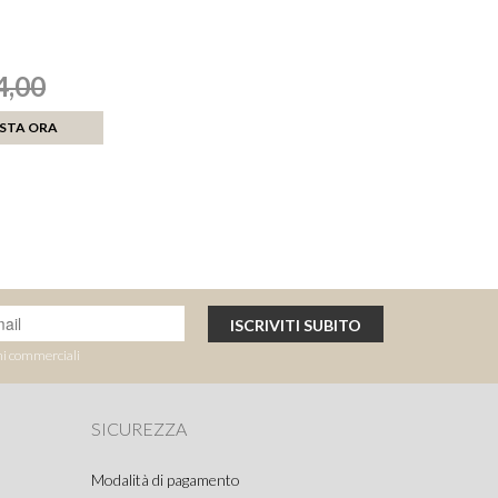
4,00
zzo
ino
STA ORA
ISCRIVITI SUBITO
ni commerciali
SICUREZZA
Modalità di pagamento