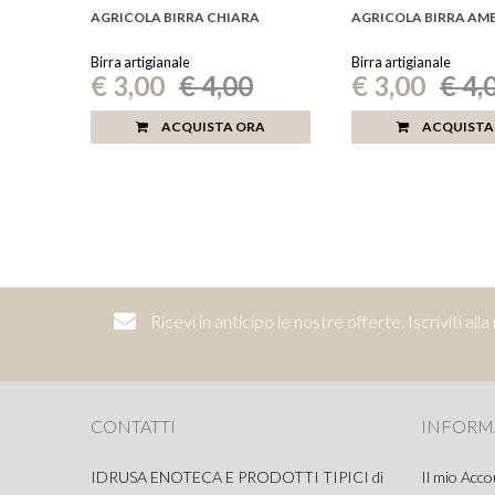
AGRICOLA BIRRA CHIARA
AGRICOLA BIRRA AM
Birra artigianale
Birra artigianale
€ 3,00
€ 4,00
€ 3,00
€ 4,
Prezzo
Prezzo
listino
listino
ACQUISTA ORA
ACQUISTA
Ricevi in anticipo le nostre offerte. Iscriviti al
CONTATTI
INFORM
IDRUSA ENOTECA E PRODOTTI TIPICI di
Il mio Acc