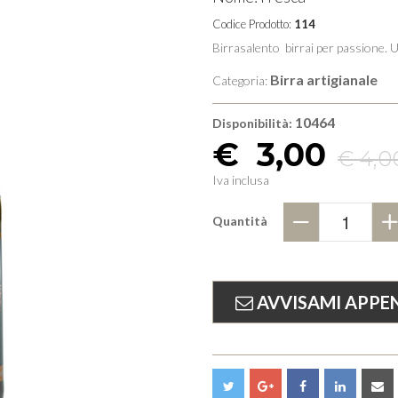
Codice Prodotto:
114
Birrasalento birrai per passione. U
Birra artigianale
Categoria:
10464
Disponibilità:
€
3,00
€ 4,0
Iva inclusa
Quantità
−
AVVISAMI APPEN