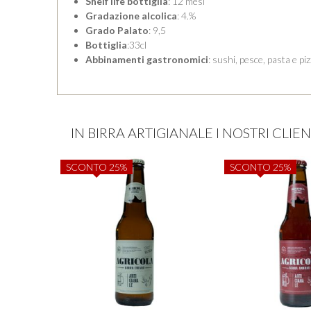
Shelf life bottiglia
: 12 mesi
Gradazione alcolica
: 4.%
Grado Palato
: 9,5
Bottiglia
:33cl
Abbinamenti gastronomici
: sushi, pesce, pasta e pi
IN BIRRA ARTIGIANALE I NOSTRI CLI
SCONTO 25%
SCONTO 25%