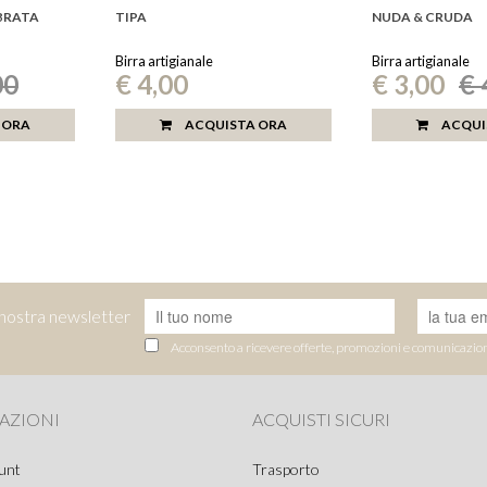
BRATA
TIPA
NUDA & CRUDA
Birra artigianale
Birra artigianale
00
€ 4,00
€ 3,00
€ 
Pre
list
 ORA
ACQUISTA ORA
ACQUI
la nostra newsletter
Acconsento a ricevere offerte, promozioni e comunicazio
AZIONI
ACQUISTI SICURI
ount
Trasporto