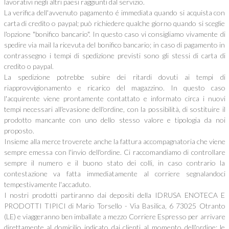
lavorativi negli altri paesi raggiunti dal servizio.
La verifica dell'avvenuto pagamento é immediata quando si acquista con
carta di credito o paypal; può richiedere qualche giorno quando si sceglie
l'opzione "bonifico bancario". In questo caso vi consigliamo vivamente di
spedire via mail la ricevuta del bonifico bancario; in caso di pagamento in
contrassegno i tempi di spedizione previsti sono gli stessi di carta di
credito o paypal.
La spedizione potrebbe subire dei ritardi dovuti ai tempi di
riapprovvigionamento e ricarico del magazzino. In questo caso
l'acquirente viene prontamente contattato e informato circa i nuovi
tempi necessari all'evasione dell'ordine, con la possibilità, di sostituire il
prodotto mancante con uno dello stesso valore e tipologia da noi
proposto.
Insieme alla merce troverete anche la fattura accompagnatoria che viene
sempre emessa con l'invio dell'ordine. Ci raccomandiamo di controllare
sempre il numero e il buono stato dei colli, in caso contrario la
contestazione va fatta immediatamente al corriere segnalandoci
tempestivamente l'accaduto.
I nostri prodotti partiranno dai depositi della IDRUSA ENOTECA E
PRODOTTI TIPICI di Mario Torsello - Via Basilica, 6 73025 Otranto
(LE) e viaggeranno ben imballate a mezzo Corriere Espresso per arrivare
direttamente al domicilio indicato dai clienti al momento dell'ordine; le