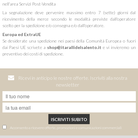
nell'area Servizi Post-Vendita
La segnalazione deve pervenire massimo entro 7 (sette) giorni dal
ricevimento della merce secondo le modalità previste dall'operatore
scelto per la spedizione e/o consegna e/o dall'operatore.
Europa ed ExtraUE
Se desiderate una spedizione nei paesi della Comunità Europea o fuori
dai Paesi UE scrivete a
shop@itarallidelsalento.it
e vi invieremo un
preventivo dei costi di spedizione.
Ricevi in anticipo le nostre offerte. Iscriviti alla nostra
newsletter
ISCRIVITI SUBITO
Acconsento a ricevere offerte, promozioni e comunicazioni commerciali